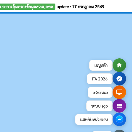
บายการคุ้มครองข้อมูลส่วนบุคคล
update : 17 กรกฎาคม 2569
home
เมนูหลัก
verified
ITA 2026
desktop_windows
e-Service
view_list
ระบบ egp
แชทกับหน่วยงาน