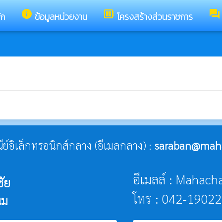
info
developer_board
forum
ัก
ข้อมูลหน่วยงาน
โครงสร้างส่วนราชการ
ณีย์อิเล็กทรอนิกส์กลาง (อีเมลกลาง) :
saraban@maha
อีเมลล์ : Maha
ัย
โทร : 042-1902
นม