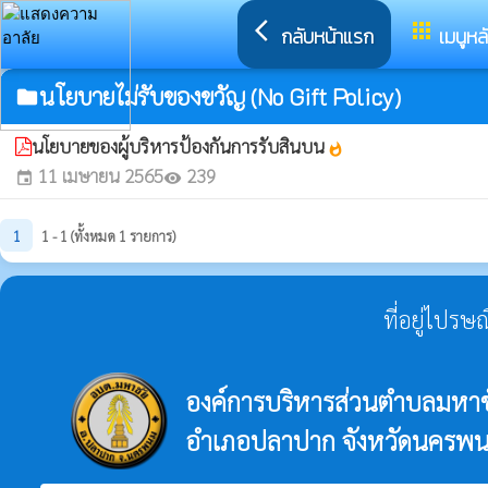
arrow_back_ios
apps
กลับหน้าแรก
เมนูหล
นโยบายไม่รับของขวัญ (No Gift Policy)
folder
นโยบายของผู้บริหารป้องกันการรับสินบน
whatshot
11 เมษายน 2565
239
event
visibility
1
1 - 1 (ทั้งหมด 1 รายการ)
ที่อยู่ไปรษ
องค์การบริหารส่วนตำบลมหาช
อำเภอปลาปาก จังหวัดนครพ