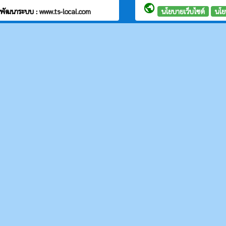
public
พัฒนาระบบ :
www.ts-local.com
นโยบายเว็บไซต์
นโย